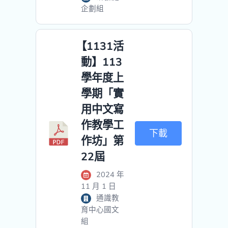
企劃組
【1131活
動】113
學年度上
學期「實
用中文寫
作教學工
下載
作坊」第
22屆
2024 年
11 月 1 日
通識教
育中心國文
組