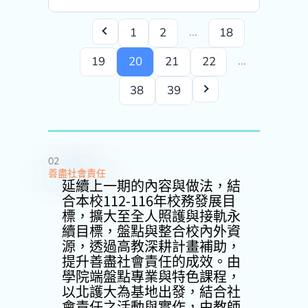
...
1
2
18
...
19
20
21
22
38
39
02
善盡社會責任
延續上一期的內容與做法，結
合本校112-116年校務發展目
標，擴大至全人照護與接軌永
續目標，盤點與整合校內外資
源，透過高教深耕計畫補助，
提升善盡社會責任的成效。由
學院端盤點專業與特色課程，
以北護大為基地出發，結合社
會責任之活動與實作，由教師