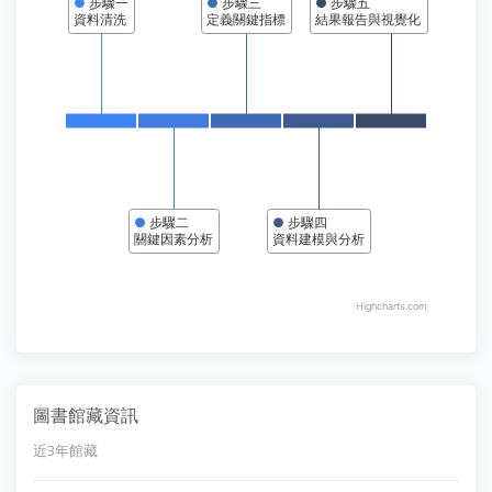
●
步驟一
●
步驟三
●
步驟五
資料清洗
定義關鍵指標
結果報告與視覺化
●
步驟二
●
步驟四
關鍵因素分析
資料建模與分析
Highcharts.com
End of interactive chart.
圖書館藏資訊
近3年館藏